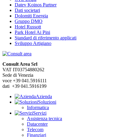
Datev Koinos Partner
Dati societari
Dolomiti Energia
Gruppo DMO
Hotel Russott
Park Hotel Ai Pini
Standard di riferimento applicati
Sviluppo Artigiano
Consult Area Srl
VAT IT03754880262
Sede di Venezia
voce +39 041.5916111
dati +39 041.5916199
Azienda
Soluzioni
Informatica
Servizi
Assistenza tecnica
Datacenter
Telecom
Finanziari